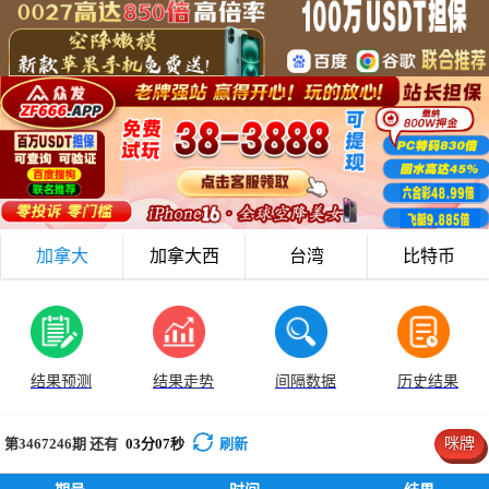
加拿大
加拿大西
台湾
比特币
结果预测
结果走势
间隔数据
历史结果
第3467246
期 还有
03
分
06
秒
刷新
咪牌