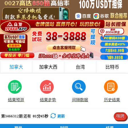
加拿大
加拿大西
台湾
比特币
结果预测
结果走势
间隔数据
历史结果
第3466312
期 还有
01
分
45
秒
刷新
咪牌